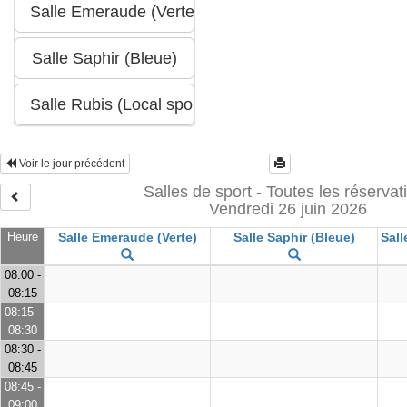
Voir le jour précédent
Salles de sport - Toutes les réservat
Vendredi 26 juin 2026
Heure
Salle Emeraude (Verte)
Salle Saphir (Bleue)
Sall
08:00 -
08:15
08:15 -
08:30
08:30 -
08:45
08:45 -
09:00