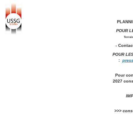
PLANNIN
POUR L
Terrai
- Contact
POUR LE
:
p
res
Pour con
2027 cons
IMP
>>> consu