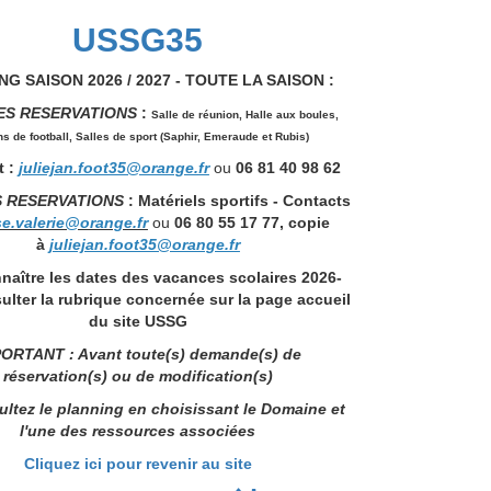
USSG35
G SAISON 2026 / 2027 - TOUTE LA SAISON :
ES RESERVATIONS
:
Salle de réunion,
Halle aux boules,
ns de football, Salles de sport (Saphir, Emeraude et Rubis)
 :
juliejan.foot35@orange.fr
ou
06 81 40 98 62
S RESERVATIONS
: Matériels sportifs - Contacts
se.valerie@orange.fr
ou
06 80 55 17 77, copie
à
juliejan.foot35@orange.fr
naître les dates des vacances scolaires 2026-
ulter la rubrique concernée sur la page accueil
du site USSG
ORTANT : Avant toute(s) demande(s) de
réservation(s) ou de modification(s)
ltez le planning en choisissant le Domaine et
l'une des ressources associées
Cliquez ici pour revenir au site