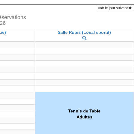
Voir le jour suivant
réservations
026
ue)
Salle Rubis (Local sportif)
Tennis de Table
Adultes