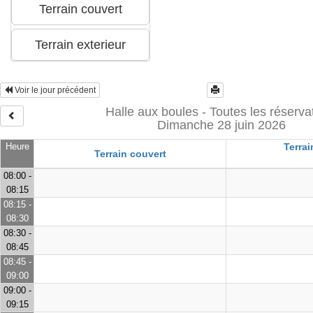
Voir le jour précédent
Halle aux boules - Toutes les réserva
Dimanche 28 juin 2026
Heure
Terrai
Terrain couvert
08:00 -
08:15
08:15 -
08:30
08:30 -
08:45
08:45 -
09:00
09:00 -
09:15