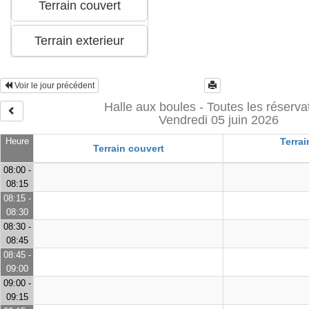
Voir le jour précédent
Halle aux boules - Toutes les réserva
Vendredi 05 juin 2026
Heure
Terrai
Terrain couvert
08:00 -
08:15
08:15 -
08:30
08:30 -
08:45
08:45 -
09:00
09:00 -
09:15