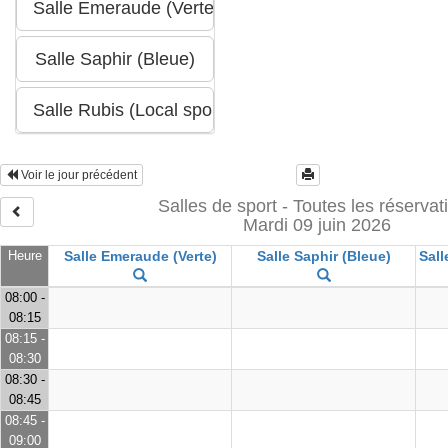
Voir le jour précédent
Salles de sport - Toutes les réservat
Mardi 09 juin 2026
Heure
Salle Emeraude (Verte)
Salle Saphir (Bleue)
Sall
08:00 -
08:15
08:15 -
08:30
08:30 -
08:45
08:45 -
09:00