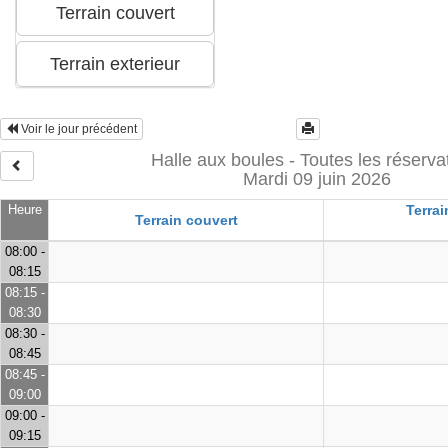
Voir le jour précédent
Halle aux boules - Toutes les réserva
Mardi 09 juin 2026
Heure
Terrai
Terrain couvert
08:00 -
08:15
08:15 -
08:30
08:30 -
08:45
08:45 -
09:00
09:00 -
09:15