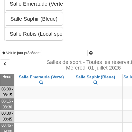
Voir le jour précédent
Salles de sport - Toutes les réservat
Mercredi 01 juillet 2026
Heure
Salle Emeraude (Verte)
Salle Saphir (Bleue)
Sall
08:00 -
08:15
08:15 -
08:30
08:30 -
08:45
08:45 -
09:00