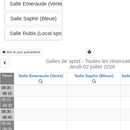
Voir le jour précédent
Salles de sport - Toutes les réservat
Jeudi 02 juillet 2026
Heure
Salle Emeraude (Verte)
Salle Saphir (Bleue)
Sall
08:00 -
08:15
08:15 -
08:30
08:30 -
08:45
08:45 -
09:00