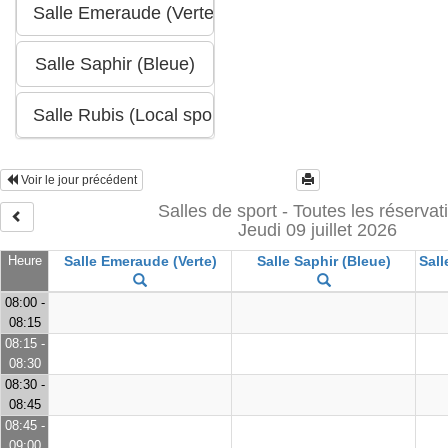
Voir le jour précédent
Salles de sport - Toutes les réservat
Jeudi 09 juillet 2026
Heure
Salle Emeraude (Verte)
Salle Saphir (Bleue)
Sall
08:00 -
08:15
08:15 -
08:30
08:30 -
08:45
08:45 -
09:00