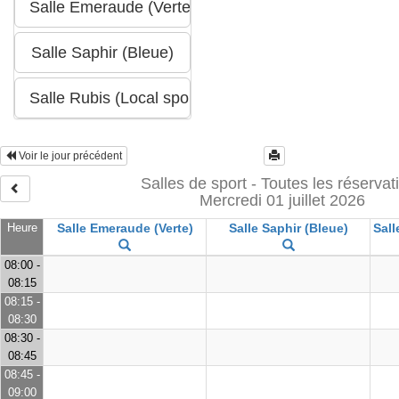
Voir le jour précédent
Salles de sport - Toutes les réservat
Mercredi 01 juillet 2026
Heure
Salle Emeraude (Verte)
Salle Saphir (Bleue)
Sall
08:00 -
08:15
08:15 -
08:30
08:30 -
08:45
08:45 -
09:00