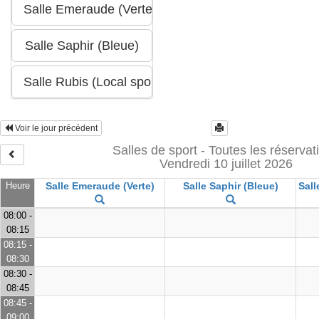
Voir le jour précédent
Salles de sport - Toutes les réservat
Vendredi 10 juillet 2026
Heure
Salle Emeraude (Verte)
Salle Saphir (Bleue)
Sall
08:00 -
08:15
08:15 -
08:30
08:30 -
08:45
08:45 -
09:00