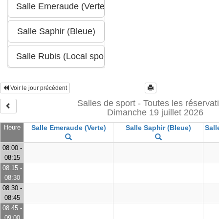
Voir le jour précédent
Salles de sport - Toutes les réservat
Dimanche 19 juillet 2026
Heure
Salle Emeraude (Verte)
Salle Saphir (Bleue)
Sall
08:00 -
08:15
08:15 -
08:30
08:30 -
08:45
08:45 -
09:00