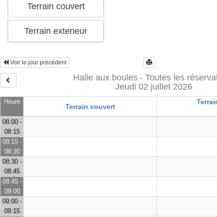
Voir le jour précédent
Halle aux boules - Toutes les réserva
Jeudi 02 juillet 2026
Heure
Terrai
Terrain couvert
08:00 -
08:15
08:15 -
08:30
08:30 -
08:45
08:45 -
09:00
09:00 -
09:15