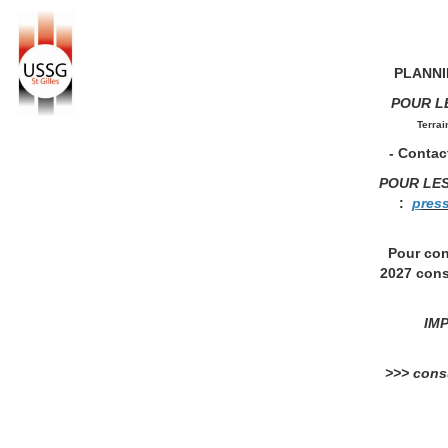
PLANNIN
POUR L
Terrai
- Contact
POUR LE
:
p
res
Pour con
2027 cons
IMP
>>> consu