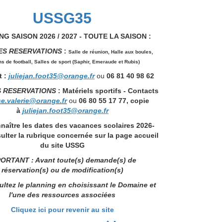
USSG35
G SAISON 2026 / 2027 - TOUTE LA SAISON :
ES RESERVATIONS
:
Salle de réunion,
Halle aux boules,
ns de football, Salles de sport (Saphir, Emeraude et Rubis)
 :
juliejan.foot35@orange.fr
ou
06 81 40 98 62
S RESERVATIONS
: Matériels sportifs - Contacts
se.valerie@orange.fr
ou
06 80 55 17 77, copie
à
juliejan.foot35@orange.fr
naître les dates des vacances scolaires 2026-
ulter la rubrique concernée sur la page accueil
du site USSG
ORTANT : Avant toute(s) demande(s) de
réservation(s) ou de modification(s)
ltez le planning en choisissant le Domaine et
l'une des ressources associées
Cliquez ici pour revenir au site