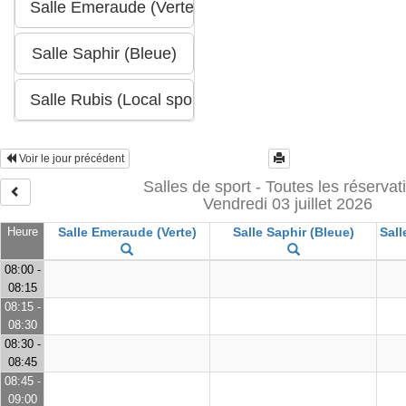
Voir le jour précédent
Salles de sport - Toutes les réservat
Vendredi 03 juillet 2026
Heure
Salle Emeraude (Verte)
Salle Saphir (Bleue)
Sall
08:00 -
08:15
08:15 -
08:30
08:30 -
08:45
08:45 -
09:00