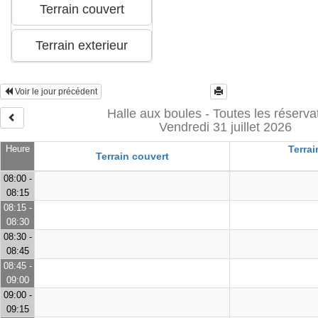
Voir le jour précédent
Halle aux boules - Toutes les réserva
Vendredi 31 juillet 2026
Heure
Terrai
Terrain couvert
08:00 -
08:15
08:15 -
08:30
08:30 -
08:45
08:45 -
09:00
09:00 -
09:15