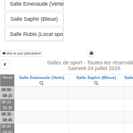
Voir le jour précédent
Salles de sport - Toutes les réservat
Samedi 04 juillet 2026
Heure
Salle Emeraude (Verte)
Salle Saphir (Bleue)
Sall
08:00 -
08:15
08:15 -
08:30
08:30 -
08:45
08:45 -
09:00