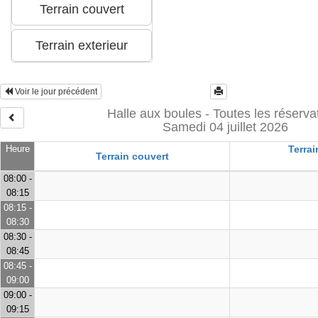
Voir le jour précédent
Halle aux boules - Toutes les réserva
Samedi 04 juillet 2026
Heure
Terrai
Terrain couvert
08:00 -
08:15
08:15 -
08:30
08:30 -
08:45
08:45 -
09:00
09:00 -
09:15