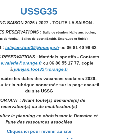
USSG35
G SAISON 2026 / 2027 - TOUTE LA SAISON :
ES RESERVATIONS
:
Salle de réunion,
Halle aux boules,
ns de football, Salles de sport (Saphir, Emeraude et Rubis)
 :
juliejan.foot35@orange.fr
ou
06 81 40 98 62
S RESERVATIONS
: Matériels sportifs - Contacts
se.valerie@orange.fr
ou
06 80 55 17 77, copie
à
juliejan.foot35@orange.fr
naître les dates des vacances scolaires 2026-
ulter la rubrique concernée sur la page accueil
du site USSG
ORTANT : Avant toute(s) demande(s) de
réservation(s) ou de modification(s)
ltez le planning en choisissant le Domaine et
l'une des ressources associées
Cliquez ici pour revenir au site