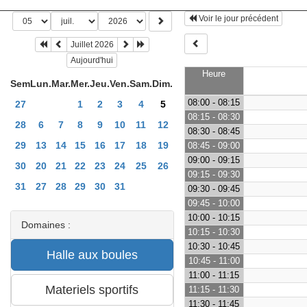
Voir le jour précédent
Juillet 2026
Aujourd'hui
Heure
Sem
Lun.
Mar.
Mer.
Jeu.
Ven.
Sam.
Dim.
08:00 - 08:15
27
1
2
3
4
5
08:15 - 08:30
28
6
7
8
9
10
11
12
08:30 - 08:45
29
13
14
15
16
17
18
19
08:45 - 09:00
09:00 - 09:15
30
20
21
22
23
24
25
26
09:15 - 09:30
31
27
28
29
30
31
09:30 - 09:45
09:45 - 10:00
10:00 - 10:15
Domaines :
10:15 - 10:30
10:30 - 10:45
10:45 - 11:00
11:00 - 11:15
11:15 - 11:30
11:30 - 11:45