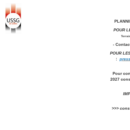
PLANNIN
POUR L
Terrai
- Contact
POUR LE
:
p
res
Pour con
2027 cons
IMP
>>> consu