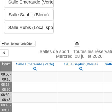
Voir le jour précédent
Salles de sport - Toutes les réservat
Mercredi 08 juillet 2026
Heure
Salle Emeraude (Verte)
Salle Saphir (Bleue)
Sall
08:00 -
08:15
08:15 -
08:30
08:30 -
08:45
08:45 -
09:00