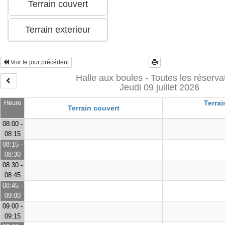
Voir le jour précédent
Halle aux boules - Toutes les réserva
Jeudi 09 juillet 2026
Heure
Terrai
Terrain couvert
08:00 -
08:15
08:15 -
08:30
08:30 -
08:45
08:45 -
09:00
09:00 -
09:15