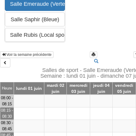
Voir la semaine précédente
Salles de sport - Salle Emeraude (Vert
Semaine : lundi 01 juin - dimanche 07 j
mardi 02
mercredi
jeudi 04
vendredi
Heure
lundi 01 juin
juin
03 juin
juin
05 juin
08:00 -
08:15
08:15 -
08:30
08:30 -
08:45
08:45 -