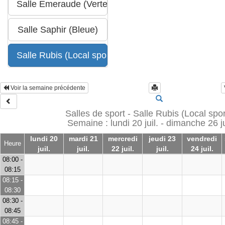
Voir la semaine précédente
Salles de sport - Salle Rubis (Local sport
Semaine : lundi 20 juil. - dimanche 26 ju
lundi 20
mardi 21
mercredi
jeudi 23
vendredi
Heure
juil.
juil.
22 juil.
juil.
24 juil.
08:00 -
08:15
08:15 -
08:30
08:30 -
08:45
08:45 -