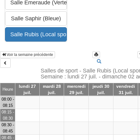
Voir la semaine précédente
Salles de sport - Salle Rubis (Local sport
Semaine : lundi 27 juil. - dimanche 02 a
lundi 27
mardi 28
mercredi
jeudi 30
vendredi
Heure
juil.
juil.
29 juil.
juil.
31 juil.
08:00 -
08:15
08:15 -
08:30
08:30 -
08:45
08:45 -