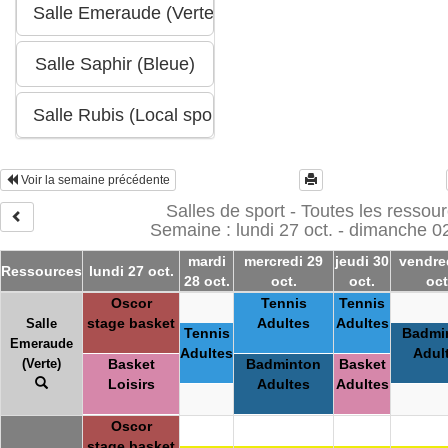
Voir la semaine précédente
Salles de sport - Toutes les ressou
Semaine : lundi 27 oct. - dimanche 0
mardi
mercredi 29
jeudi 30
vendre
Ressources
lundi 27 oct.
28 oct.
oct.
oct.
oct
Oscor
Tennis
Tennis
stage basket
Adultes
Adultes
Salle
Tennis
Badmi
Emeraude
Adultes
Adul
(Verte)
Basket
Badminton
Basket
Loisirs
Adultes
Adultes
Oscor
stage basket