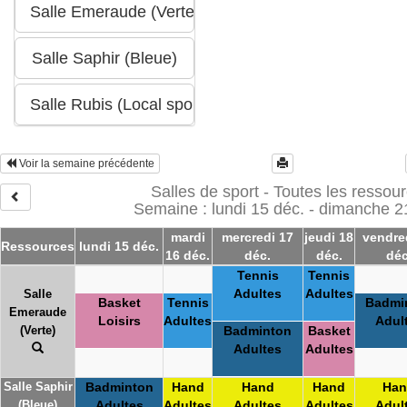
Voir la semaine précédente
Salles de sport - Toutes les ressou
Semaine : lundi 15 déc. - dimanche 2
mardi
mercredi 17
jeudi 18
vendre
Ressources
lundi 15 déc.
16 déc.
déc.
déc.
déc
Tennis
Tennis
Adultes
Adultes
Salle
Basket
Tennis
Badmi
Emeraude
Loisirs
Adultes
Adul
(Verte)
Badminton
Basket
Adultes
Adultes
Salle Saphir
Badminton
Hand
Hand
Hand
Han
(Bleue)
Adultes
Adultes
Adultes
Adultes
Adul