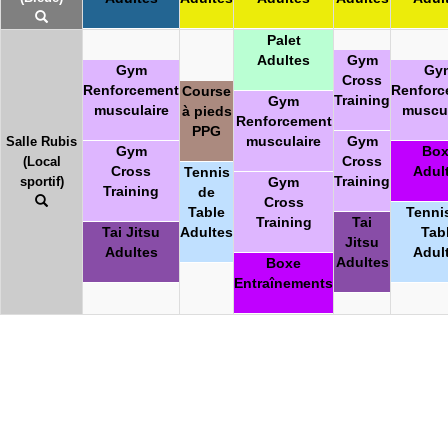
Palet
Adultes
Gym
Gym
Gy
Cross
Renforcement
Renforc
Course
Training
Gym
musculaire
muscul
à pieds
Renforcement
PPG
musculaire
Gym
Salle Rubis
Gym
Box
Cross
(Local
Cross
Adul
Tennis
Training
sportif)
Gym
Training
de
Cross
Table
Tenni
Training
Tai
Tai Jitsu
Adultes
Tab
Jitsu
Adultes
Adul
Adultes
Boxe
Entraînements