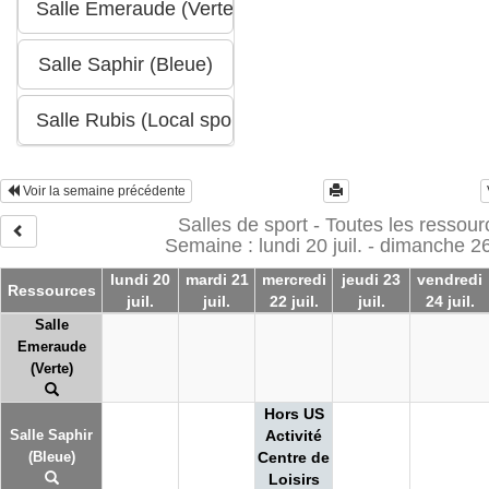
Voir la semaine précédente
Salles de sport - Toutes les ressour
Semaine : lundi 20 juil. - dimanche 26 
lundi 20
mardi 21
mercredi
jeudi 23
vendredi
Ressources
juil.
juil.
22 juil.
juil.
24 juil.
Salle
Emeraude
(Verte)
Hors US
Salle Saphir
Activité
(Bleue)
Centre de
Loisirs